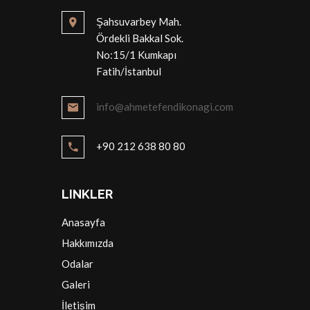
Şahsuvarbey Mah.
Ördekli Bakkal Sok.
No:15/1 Kumkapı
Fatih/İstanbul
info@ahmetefendikonagi.com
+90 212 638 80 80
LINKLER
Anasayfa
Hakkımızda
Odalar
Galeri
İletişim